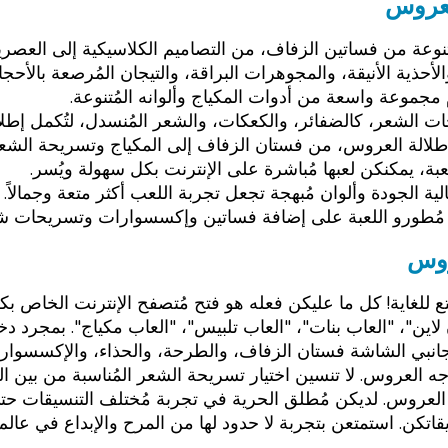
لعروس
ة من فساتين الزفاف، من التصاميم الكلاسيكية إلى العصرية، 
حذية الأنيقة، والمجوهرات البراقة، والتيجان المُرصعة بالأحجار
مجموعة واسعة من أدوات المكياج وألوانه المُتنوعة.
 الشعر، كالضفائر، والكعكات، والشعر المُنسدل، لتُكمل إطلا
 إطلالة العروس، من فستان الزفاف إلى المكياج وتسريحة الشعر
عبة، يمكنكن لعبها مُباشرة على الإنترنت بكل سهولة ويُسر.
الجودة وألوان مُبهجة تجعل تجربة اللعب أكثر متعة وجمالاً.
طورو اللعبة على إضافة فساتين وإكسسوارات وتسريحات شعر جد
روس
لغاية! كل ما عليكن فعله هو فتح مُتصفح الإنترنت الخاص بكن
لاين"، "العاب بنات"، "العاب تلبيس"، "العاب مكياج". بمجرد 
 جانبي الشاشة فستان الزفاف، والطرحة، والحذاء، والإكسسوارا
 العروس. لا تنسين اختيار تسريحة الشعر المُناسبة من بين الت
روس. لديكن مُطلق الحرية في تجربة مُختلف التنسيقات حتى تحص
قاتكن. استمتعن بتجربة لا حدود لها من المرح والإبداع في عال