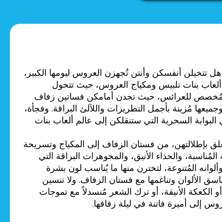
ل تتخيلن أنفسكن وأنتن تُجهزن العروس ليومها الكبير،
م ألعاب بنات تلبيس ومكياج العروس، حيث تتحول
يل مُخصص للعرائس، حيث تجدن أمامكن فساتين زفاف
ميعها مُزينة بأجمل التطريزات واللآلئ البراقة. وفجأة،
لبوابة السحرية التي ستنقلكن إلى عالم ألعاب بنات
لق بإطلالتهن، من فستان الزفاف إلى المكياج وتسريحة
ناسبة، والحذاء الأنيق، والمجوهرات البراقة التي
انه المُتنوعة، لتخترن منها ما يُناسب لون بشرة
سق الألوان وتناغمها مع فستان الزفاف. ولا تنسين
 الكعكة الأنيقة، أو ترك الشعر مُنسدلاً مع تموجات
 إلى أميرة فاتنة في ليلة زفافها.