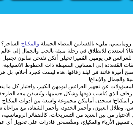
رومانسي، مليء بالفساتين البيضاء الجميلة
والمكياج
الساحر؟ ه
خاصًا؟ استعدن للانطلاق في رحلة مليئة بالحب والجمال إلى عال
ل للعرائس في يومهن المُميز! تخيلن أنكن تفتحن صالون تجم
ات المُتعددة إلى الفساتين البسيطة ذات الخطوط الانسيابية، وج
أميرة فاتنة في ليلة زفافها. هذه ليست مُجرد أحلام، بل هي ا
ة والجمال والإبداع!
سؤولات عن تجهيز العرائس ليومهن الكبير، واختيار كل ما يتع
فاف الذي يُناسب ذوقها وشكل جسمها، وتُنسقن معه الطرحة المُ
ر المكياج! ستجدن أمامكن مجموعة واسعة من أدوات المكياج وألو
، وظلال العيون، وأحمر الخدود، وأحمر الشفاه، مع مراعاة تنا
اختيار من بين العديد من التسريحات، كالضفائر الرومانسية، أو
نسيق الأزياء والمكياج، وستُصبحن قادرات على تحويل أي عروس