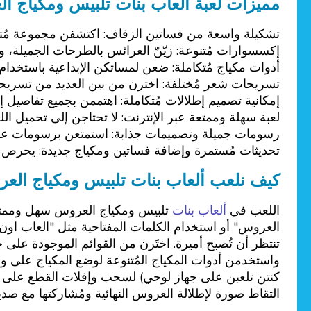
مميزات لعبة ألعاب بنات تلبيس ومكياج ا
تشكيلة واسعة من فساتين الزفاف: اكتشفن مجموعة مُتنوع
إكسسوارات مُتنوعة: زيّنّ العرائس بالطرحات الجميلة، والأ
أدوات مكياج مُتكاملة: ضعن لمساتكن الإبداعية باستخدام 
تسريحات شعر مُختلفة: اخترن من بين العديد من تسريحات
إمكانية تصميم إطلالات مُتكاملة: اهتممن بجميع تفاصيل
لعبة سهلة وممتعة عبر الإنترنت: لا تحتاجن إلى تحميل الل
رسومات جميلة وتصميمات جذابة: استمتعن برسومات عالية 
تحديثات مُستمرة وإضافة فساتين ومكياج جديدة: يحرص مُ
كيف نلعب ألعاب بنات تلبيس ومكياج الع
اللعب في
ألعاب بنات
تلبيس ومكياج العروس سهل وممتع ل
العروس" أو استخدام الكلمات المفتاحية مثل "العاب اون 
تنتظر أن تُصبح أميرة. اختَرن من القوائم الموجودة على
واستخدمن أدوات المكياج المُتنوعة لوضع المكياج على وجه
كنتن تلعبن على جهاز لوحي) لسحب وإفلات القطع على الع
التقاط صورة لإطلالة العروس النهائية ومُشاركتها مع صدي