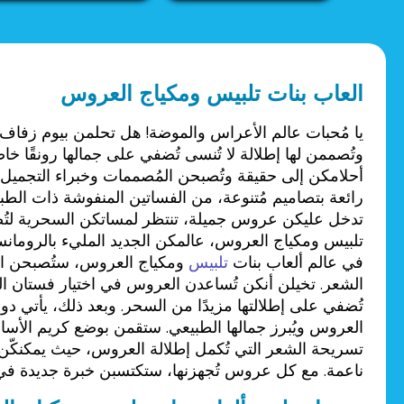
العاب عرائس
العاب مجوهرات
العاب بنات تلبيس ومكياج العروس
العاب مشهورات
يا مُحبات عالم الأعراس والموضة! هل تحلمن بيوم زفاف 
وتُصممن لها إطلالة لا تُنسى تُضفي على جمالها رونقًا 
العاب مغامرات
أحلامكن إلى حقيقة وتُصبحن المُصممات وخبراء التجمي
رائعة بتصاميم مُتنوعة، من الفساتين المنفوشة ذات الطبق
تدخل عليكن عروس جميلة، تنتظر لمساتكن السحرية لتُصبح 
العاب مكياج
تلبيس ومكياج العروس، عالمكن الجديد المليء بالرومانسي
في عالم ألعاب بنات
تلبيس
ومكياج العروس، ستُصبحن الم
الشعر. تخيلن أنكن تُساعدن العروس في اختيار فستان الز
تُضفي على إطلالتها مزيدًا من السحر. وبعد ذلك، يأتي دو
العروس ويُبرز جمالها الطبيعي. ستقمن بوضع كريم الأساس
تسريحة الشعر التي تُكمل إطلالة العروس، حيث يمكنكّن ال
ناعمة. مع كل عروس تُجهزنها، ستكتسبن خبرة جديدة في ت