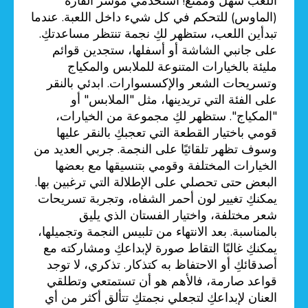
اللعب سهل وممتع! استخدمي مؤشر الفأرة
(الماوس) للتحكم في كل شيء داخل اللعبة. عندما
تبدأين اللعب، ستظهر لكِ نجمة تنتظر مساعدتكِ.
على جانبي الشاشة أو أسفلها، ستجدين قوائم
مليئة بالخيارات المتنوعة للملابس والمكياج
وتسريحات الشعر والإكسسوارات. ابدئي بالنقر
على الفئة التي تريدينها، مثل "الملابس" أو
"المكياج". ستظهر لكِ مجموعة من الخيارات،
قومي باختيار القطعة التي تعجبكِ بالنقر عليها
وسوف تظهر تلقائيًا على النجمة. جربي العديد من
الخيارات المختلفة وقومي بتنسيقها مع بعضها
البعض حتى تحصلي على الإطلالة التي ترغبين بها.
يمكنكِ تغيير لون أحمر الشفاه، وتجربة تسريحات
شعر مختلفة، واختيار الفستان الذي يليق
بالمناسبة. بعد الانتهاء من تلبيس النجمة وتجميلها،
يمكنكِ غالبًا التقاط صورة لإبداعكِ ومشاركته مع
أصدقائكِ أو الاحتفاظ به كتذكار. تذكري، لا توجد
قواعد صارمة، فالأهم هو أن تستمتعي وتطلقي
العنان لإبداعكِ لتجعلي نجمتكِ تتألق أكثر من أي