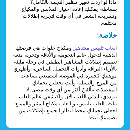
ماذا لو أردت تغيير مظهر النجمة بالكامل؟
ببساطة، يمكنكِ إعادة اختيار الملابس والمكياج
وتسريحة الشعر في أي وقت لتجربة إطلالات
مختلفة.
خلاصة:
العاب تلبيس مشاهير
ومكياج حلوات هي فرصتكِ
الذهبية لدخول عالم النجومية والأناقة وتجربة متعة
تصميم إطلالات المشاهير. انطلقي في رحلة مليئة
بالأزياء البراقة وأدوات التجميل الساحرة، وأظهري
موهبتكِ كخبيرة في الموضة. استمتعي بساعات
من المرح والتسلية وأنتِ تجعلين نجماتكِ
المفضلات يتألقنّ أكثر من أي وقت مضى. لا
تترددي، ابدئي اللعب الآن واكتشفي عالم العاب
بنات، العاب تلبيس، و العاب مكياج المثير والممتع!
اجعلي نجماتكِ محط أنظار الجميع بإطلالات من
تصميمكِ أنتِ!