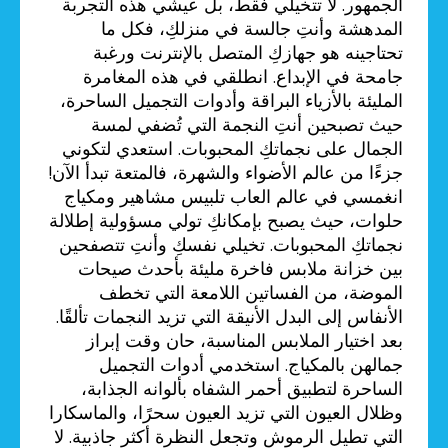
الجمهور. لا تتخيلي فقط، بل عيشي هذه التجربة
المدهشة وأنتِ جالسة في منزلكِ، فكل ما
تحتاجينه هو جهازكِ المتصل بالإنترنت ورغبة
جامحة في الإبداع. انطلقي في هذه المغامرة
المليئة بالأزياء البراقة وأدوات التجميل الساحرة،
حيث تصبحين أنتِ النجمة التي تُضفي لمسة
الجمال على نجماتكِ المحبوبات. استعدي لتكوني
جزءًا من عالم الأضواء والشهرة، فالمتعة تبدأ الآن!
انغمسي في عالم العاب تلبيس مشاهير ومكياج
حلوات، حيث يصبح بإمكانكِ تولي مسؤولية إطلالة
نجماتكِ المحبوبات. تخيلي نفسكِ وأنتِ تتصفحين
بين خزانة ملابس فاخرة مليئة بأحدث صيحات
الموضة، من الفساتين اللامعة التي تخطف
الأنفاس إلى البدل الأنيقة التي تزيد النجمات تألقًا.
بعد اختيار الملابس المناسبة، حان وقت إبراز
جمالهن بالمكياج. استخدمي أدوات التجميل
الساحرة لتطبيق أحمر الشفاه بألوانه الجذابة،
وظلال العيون التي تزيد العيون سحرًا، والماسكارا
التي تطيل الرموش وتجعل النظرة أكثر جاذبية. لا