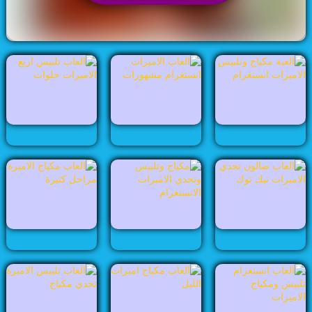
العاب بنات
العاب تلبيس
Rating:
3.3
18
Votes
3453 Played
العاب تنظيف
العاب تيك توك
العاب ديزني
العاب ديكور
العاب ستايل