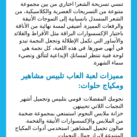
تنسي تسريحة الشعر! اختاري من بين مجموعة
متنوعة من التسريحات العصرية والكلاسيكية، من
الشعر المنسدل بانسيابية إلى التموجات الأنيقة
والرفعات المميزة. أضيفي لمسة نهائية من الأناقة
باختيار الإكسسوارات البراقة مثل الأقراط والقلائد
والأساور التي تكمل الإطلالة وتجعل النجمة تبدو
في أبهى صورها. في هذه اللعبة، كل نجمة هي
لوحة فنية تنتظر لمساتكِ الإبداعية لتتألق وتضيء
سماء الشهرة.
مميزات لعبة العاب تلبيس مشاهير
ومكياج حلوات:
نجومكِ المفضلات: قومي بتلبيس وتجميل أشهر
النجمات اللاتي تحبينهن.
خزانة ملابس النجوم: استمتعي بمجموعة ضخمة
من الملابس والإكسسوارات الأنيقة والفخمة.
صالون تجميل المشاهير: استخدمي أدوات المكياج
المتنوعة لإبراز جمال النجمات.