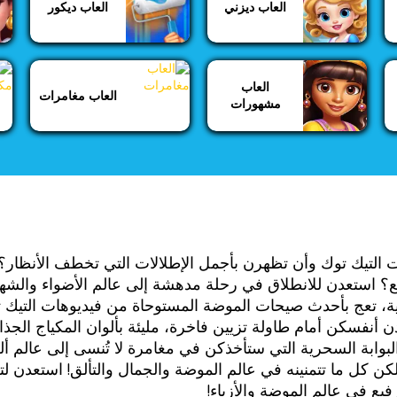
العاب ديزني
العاب ديكور
العاب
العاب مغامرات
مشهورات
ت التيك توك وأن تظهرن بأجمل الإطلالات التي تخطف الأنظار؟
ع؟ استعدن للانطلاق في رحلة مدهشة إلى عالم الأضواء والش
ئية، تعج بأحدث صيحات الموضة المستوحاة من فيديوهات التيك ت
دن أنفسكن أمام طاولة تزيين فاخرة، مليئة بألوان المكياج الجذ
بوابة السحرية التي ستأخذكن في مغامرة لا تُنسى إلى عالم أل
لكن كل ما تتمنينه في عالم الموضة والجمال والتألق! استعدن 
يع في عالم الموضة والأزياء!