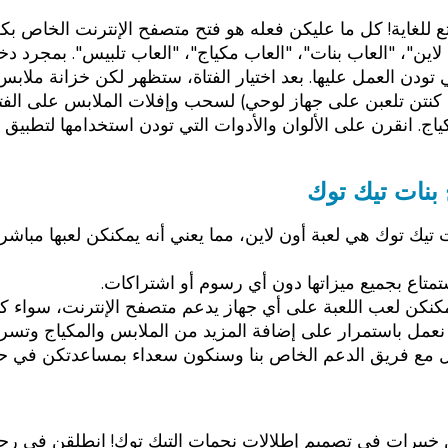
للغاية! كل ما عليكن فعله هو فتح متصفح الإنترنت الخاص بك
 لاين"، "العاب بنات"، "العاب مكياج"، "العاب تلبيس". بمجرد
ي تودن العمل عليها. بعد اختيار الفتاة، ستظهر لكن خزانة ملاب
 كنتن تلعبن على جهاز لوحي) لسحب وإفلات الملابس على الفتاة 
انقرن على الألوان والأدوات التي تودن استخدامها لتطبيق الم
 بنات تيك توك
ات تيك توك هي لعبة أون لاين، مما يعني أنه يمكنكن لعبها مب
استمتاع بجميع ميزاتها دون أي رسوم أو اشتراكات.
ن لعب اللعبة على أي جهاز يدعم متصفح الإنترنت، سواء كان جهاز 
عمل باستمرار على إضافة المزيد من الملابس والمكياج وتسري
ل مع فريق الدعم الخاص بنا وسنكون سعداء بمساعدتكن في حل
خبيرات في تصميم إطلالات نجمات التيك توك! انطلقن في رحلة