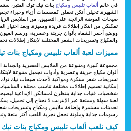
في عالم
ألعاب تلبيس ومكياج
بنات تيك توك المثير، ستن
الشهيرة. تخيلن أنكن تعملن كمصممات أزياء وخبراء تجمي
صيحات الموضة الرائجة على التطبيق، من الملابس الرياضي
تمكنكن من ابتكار إطلالات فريدة ومميزة. وبعد اختيار ا
ووضع أحمر الشفاه بألوان جريئة وعصرية، ورسم العيون
والمكياج وتسريحات الشعر المختلفة لابتكار إطلالات تخط
مميزات لعبة ألعاب تلبيس ومكياج بنات تي
مجموعة كبيرة ومتنوعة من الملابس العصرية والجذابة 
ألوان مكياج جريئة وعصرية وأدوات تجميل متنوعة لابتكار
تسريحات شعر مبتكرة ومواكبة لأحدث صيحات تيك توك لتك
إمكانية تصميم إطلالات مختلفة تناسب مختلف المناسبات 
شخصيات فتيات جذابة ينتظرن لمساتكن الإبداعية ليصبح
لعبة سهلة وممتعة عبر الإنترنت لا تحتاج إلى تحميل، يمك
تحديثات مستمرة وإضافة ملابس ومكياج وتسريحات شعر 
رسومات جذابة وملونة تجعل تجربة اللعب أكثر متعة وتشو
كيف نلعب ألعاب تلبيس ومكياج بنات تيك 