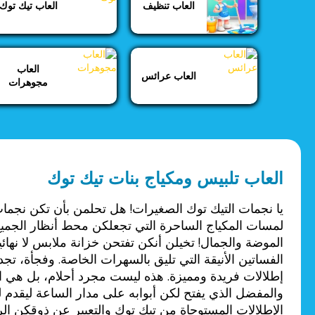
العاب عرائس
العاب تنظيف
العاب تيك توك
العاب مجوهرات
العاب
العاب عرائس
مجوهرات
العاب مشهورات
العاب مغامرات
العاب مكياج
العاب تلبيس ومكياج بنات تيك توك
يا نجمات التيك توك الصغيرات! هل تحلمن بأن تكن نجما
لمسات المكياج الساحرة التي تجعلكن محط أنظار الجمي
الموضة والجمال! تخيلن أنكن تفتحن خزانة ملابس لا نها
الفساتين الأنيقة التي تليق بالسهرات الخاصة. وفجأة، تج
إطلالات فريدة ومميزة. هذه ليست مجرد أحلام، بل هي ال
والمفضل الذي يفتح لكن أبوابه على مدار الساعة ليقدم 
الإطلالات المستوحاة من تيك توك والتعبير عن ذوقكن الرف