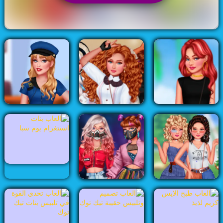
العاب بنات
العاب تلبيس
Rating:
3.3
35
Votes
3953 Played
العاب تنظيف
العاب تيك توك
العاب ديزني
العاب ديكور
العاب ستايل