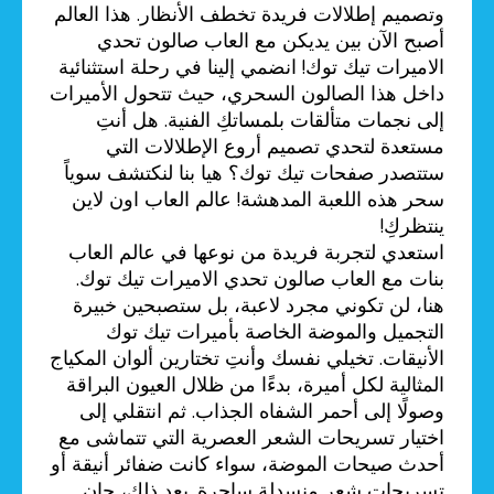
وتصميم إطلالات فريدة تخطف الأنظار. هذا العالم
أصبح الآن بين يديكن مع العاب صالون تحدي
الاميرات تيك توك! انضمي إلينا في رحلة استثنائية
داخل هذا الصالون السحري، حيث تتحول الأميرات
إلى نجمات متألقات بلمساتكِ الفنية. هل أنتِ
مستعدة لتحدي تصميم أروع الإطلالات التي
ستتصدر صفحات تيك توك؟ هيا بنا لنكتشف سوياً
سحر هذه اللعبة المدهشة! عالم العاب اون لاين
ينتظركِ!
استعدي لتجربة فريدة من نوعها في عالم العاب
بنات مع العاب صالون تحدي الاميرات تيك توك.
هنا، لن تكوني مجرد لاعبة، بل ستصبحين خبيرة
التجميل والموضة الخاصة بأميرات تيك توك
الأنيقات. تخيلي نفسك وأنتِ تختارين ألوان المكياج
المثالية لكل أميرة، بدءًا من ظلال العيون البراقة
وصولًا إلى أحمر الشفاه الجذاب. ثم انتقلي إلى
اختيار تسريحات الشعر العصرية التي تتماشى مع
أحدث صيحات الموضة، سواء كانت ضفائر أنيقة أو
تسريحات شعر منسدلة ساحرة. بعد ذلك، حان