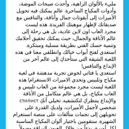
مليء بالألوان الزاهية، وأحدث صيحات الموضة،
وأدوات المكياج الساحرة. عالم يمكنك فيه تحويل
الأميرات إلى أيقونات جمال وأناقة، والتنافس مع
صديقاتك لإظهار موهبتك الفريدة. هذه ليست
مجرد العاب اون لاين عادية، بل هي رحلة إلى
عالم الأناقة والجمال، حيث يمكنك تحقيق أحلامك
وتنمية حسك الفني بطريقة مسلية ومبتكرة.
استعدي لفتح أبواب خيالك وانطلقي معنا في هذه
اللعبة الشيقة التي ستأخذكِ إلى عالم آخر من
الإبداع والتنافس!
استعدي يا فتاتي لخوض تجربة مدهشة في لعبة
مكياج وتلبيس وتحدي الاميرات الانستغرام! هذه
اللعبة ليست مجرد مجموعة من العاب تلبيس و
العاب مكياج، بل هي عالم متكامل من الأناقة
والإبداع ينتظركِ لتكتشفيه. تخيلي أنكِ стилист
شخصي لأجمل الأميرات، ولديكِ القدرة على
تحويلهن إلى نجمات متألقات على منصة انستغرام
الشهيرة. ستقومين باختيار ألوان المكياج المناسبة
لكل أميرة، بدءاً من ظلال العيون البراقة وصولاً