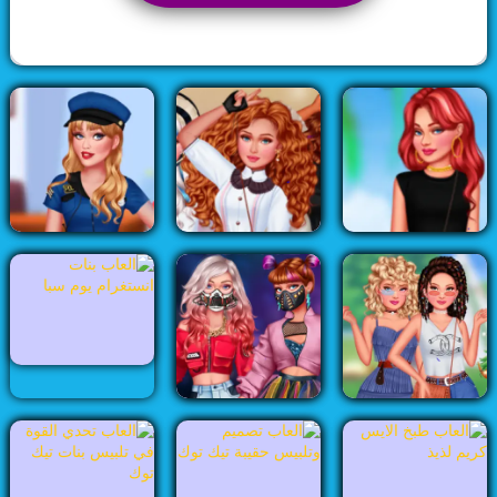
العاب بنات
العاب تلبيس
Rating:
3.6
50
Votes
5076 Played
العاب تنظيف
العاب تيك توك
العاب ديزني
العاب ديكور
العاب ستايل