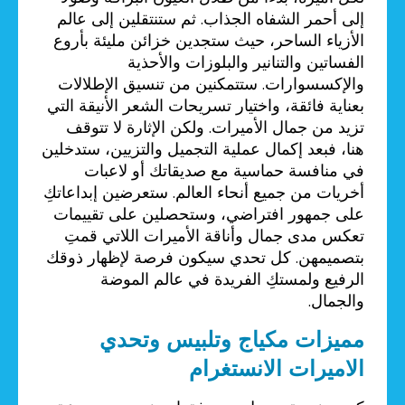
إلى أحمر الشفاه الجذاب. ثم ستنتقلين إلى عالم
الأزياء الساحر، حيث ستجدين خزائن مليئة بأروع
الفساتين والتنانير والبلوزات والأحذية
والإكسسوارات. ستتمكنين من تنسيق الإطلالات
بعناية فائقة، واختيار تسريحات الشعر الأنيقة التي
تزيد من جمال الأميرات. ولكن الإثارة لا تتوقف
هنا، فبعد إكمال عملية التجميل والتزيين، ستدخلين
في منافسة حماسية مع صديقاتك أو لاعبات
أخريات من جميع أنحاء العالم. ستعرضين إبداعاتكِ
على جمهور افتراضي، وستحصلين على تقييمات
تعكس مدى جمال وأناقة الأميرات اللاتي قمتِ
بتصميمهن. كل تحدي سيكون فرصة لإظهار ذوقك
الرفيع ولمستكِ الفريدة في عالم الموضة
والجمال.
مميزات مكياج وتلبيس وتحدي
الاميرات الانستغرام