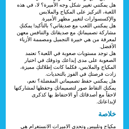
هل يمكنني تغيير شكل وجه الأميرة؟ لا، في هذه
اللعبة، التركيز على المكياج والملابس
والإكسسوارات لتغيير مظهر الأميرة.
هل يمكنني اللعب مع صديقاتي؟ بالتأكيد! يمكنكِ
مشاركة تصميماتكِ مع صديقاتك والتنافس معهن
لمعرفة من هي خبيرة التجميل ومصممة الأزياء
الأفضل.
هل توجد مستويات صعوبة في اللعبة؟ تعتمد
الصعوبة على مدى إبداعك وذوقك في اختيار
المكياج والملابس، فكلما كانت إطلالتكِ مميزة،
زادت فرصتكِ في الفوز بالتحديات.
هل يمكنني حفظ تصميماتي المفضلة؟ نعم،
يمكنكِ التقاط صور لتصميماتكِ وحفظها لمشاركتها
لاحقاً مع أصدقائك أو الاحتفاظ بها كذكرى
لإبداعاتك.
خلاصة
مكياج وتلبيس وتحدي الاميرات الانستغرام هي