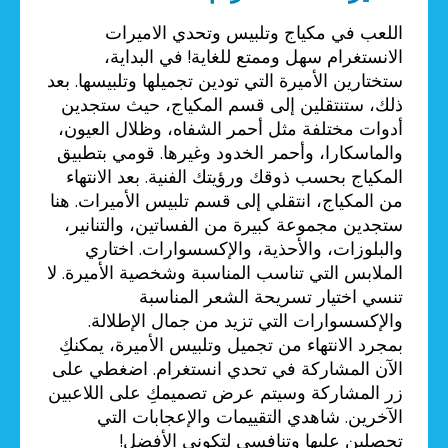
اللعب في مكياج وتلبيس وتحدي الاميرات
الانستغرام سهل وممتع للغاية! في البداية،
ستختارين الأميرة التي تودين تجميلها وتلبيسها. بعد
ذلك، ستنتقلين إلى قسم المكياج، حيث ستجدين
أدوات مختلفة مثل أحمر الشفاه، وظلال العيون،
والماسكارا، وأحمر الخدود وغيرها. قومي بتطبيق
المكياج بحسب ذوقك ورؤيتك الفنية. بعد الانتهاء
من المكياج، انتقلي إلى قسم تلبيس الأميرات. هنا
ستجدين مجموعة كبيرة من الفساتين، والتنانير،
والبلوزات، والأحذية، والإكسسوارات. اختاري
الملابس التي تناسب المناسبة وشخصية الأميرة. لا
تنسي اختيار تسريحة الشعر المناسبة
والإكسسوارات التي تزيد من جمال الإطلالة.
بمجرد الانتهاء من تجميل وتلبيس الأميرة، يمكنكِ
الآن المشاركة في تحدي انستغرام. اضغطي على
زر المشاركة وسيتم عرض تصميمكِ على اللاعبين
الآخرين. شاهدي التقييمات والإعجابات التي
تحصلين عليها وتنافسي لتكوني الأفضل!